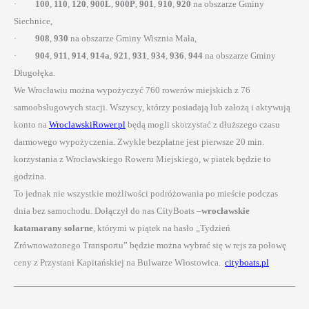
·
100
,
110
,
120
,
900L
,
900P
,
901
,
910
,
920
na obszarze Gminy
Siechnice,
·
908
,
930
na obszarze Gminy Wisznia Mała,
·
904
,
911
,
914
,
914a
,
921
,
931
,
934
,
936
,
944
na obszarze Gminy
Długołęka.
We Wrocławiu można wypożyczyć 760 rowerów miejskich z 76
samoobsługowych stacji. Wszyscy, którzy posiadają lub założą i aktywują
konto na
WroclawskiRower.pl
będą mogli skorzystać z dłuższego czasu
darmowego wypożyczenia. Zwykle bezpłatne jest pierwsze 20 min.
korzystania z Wrocławskiego Roweru Miejskiego, w piatek będzie to
godzina.
To jednak nie wszystkie możliwości podróżowania po mieście podczas
dnia bez samochodu. Dołączył do nas CityBoats –
wrocławskie
katamarany solarne
, którymi w piątek na hasło „Tydzień
Zrównoważonego Transportu” będzie można wybrać się w rejs za połowę
ceny z Przystani Kapitańskiej na Bulwarze Włostowica.
cityboats.pl