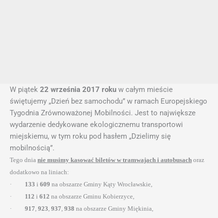
W piątek
22 września 2017 roku
w całym mieście
świętujemy „Dzień bez samochodu” w ramach Europejskiego
Tygodnia Zrównoważonej Mobilności. Jest to największe
wydarzenie dedykowane ekologicznemu transportowi
miejskiemu, w tym roku pod hasłem „Dzielimy się
mobilnością”.
Tego dnia
nie musimy kasować biletów w tramwajach i autobusach
oraz
dodatkowo na liniach:
·
133
i
609
na obszarze Gminy Kąty Wrocławskie,
·
112
i
612
na obszarze Gminu Kobierzyce,
·
917
,
923
,
937
,
938
na obszarze Gminy Miękinia,