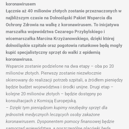
koronawirusem
Łącznie aż 40 milionów złotych zostanie przeznaczonych w
najbliższym czasie na Dolnośląski Pakiet Wsparcia dla
Ochrony Zdrowia na walkę z koronawirusem. To inicjatywa
marszałka województwa Cezarego Przybylskiego i
wicemarszałka Marcina Krzyżanowskiego, dzięki której
dolnośląskie szpitale oraz pogotowia ratunkowe będą mogły
kupić specjalistyczny sprzęt do walki z epidemią
koronawirusa.
Wsparcie zostanie podzielone na dwa etapy – oba po 20
milionów złotych. Pierwszy zostanie niezwłocznie
skierowany do realizacji potrzeb szpitali, a źródłem pieniędzy
będzie budżet województwa i środki unijne. Drugi etap –
kolejne 20 milionów złotych – będzie dostępny po
konsultacjach z Komisją Europejską.
–
Dzięki tym pieniądzom kupimy niezbędny sprzęt dla
jednostek medycznych leczących osoby zakażone
koronawirusem. Dysponentem pomocy finansowej będzie
samorząd województwa, a poszczególne placówki będą