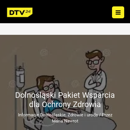
Przejdź
do
treści
Dolnośląski Pakiet Wsparcia
dla Ochrony Zdrowia
Informacje Dolnośląskie
,
Zdrowie i uroda
/ Przez
Maria Nawrot