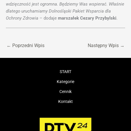
wdzięczność jest ogromna. Będziemy Was wspierać. Właśnie
dlatego uruchamiamy Dolnośląski Pakiet Wsparcia dla
Ochrony Zdrowia
– dodaje
marszałek Cezary Przybylski
.
←
Poprzedni Wpis
Następny Wpis
→
START
Kategorie
Cennik
Kontakt