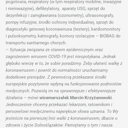
pogotowia, respiratory (w tym respiratory mobilne, inwazyjne
i nieinwazyjne), defibrylatory, aparaty USG, sprzęt do
dezynfekcji i zamgławiania (ozonometry), ultrasonografy,
pompy infuzyjne, środki ochrony indywidualnej, sprzęt do
diagnostyki genowej koronawirusa (testery), kardiomonitory
i pulsoksymetry, katnografy, komory izolacyjne – BIOBAG do
transportu sanitarnego chorych.
–
Sytuacja związana ze stanem epidemicznym oraz
zagrożeniem wirusem COVID-19 jest niespotykana. Jednak
głęboko wierzę w to, że sobie poradzimy. Żeby ułatwić walkę z
koronawirusem i powrót do normalności uruchamiamy
dodatkowe pieniądze. Z pewnością przekazane środki
europejskie pozytywnie wpłyną na funkcjonowanie podmiotów
medycznych. Pozwolą im na sprawniejsze i efektywniejsze
działania
– mówi
wicemarszałek Marcin Krzyżanowski
.
Jednocześnie chcemy przekazać lekarzom, ratownikom i
personelowi medycznemu największe słowa uznania. To Wy
jesteście na pierwszej linii walki z koronawirusem, dbacie o
zdrowie i życie Dolnoślązaków. Pamiętamy o tym i nasza