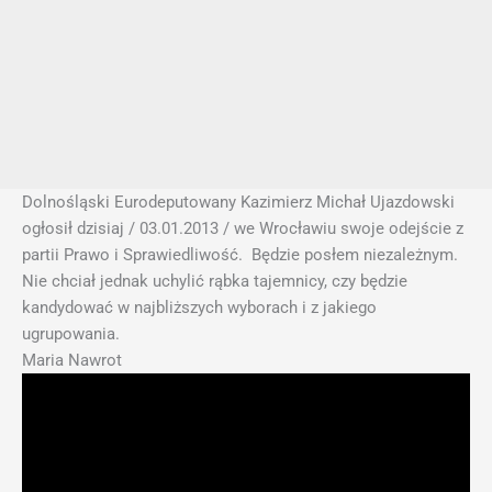
Dolnośląski Eurodeputowany Kazimierz Michał Ujazdowski
ogłosił dzisiaj / 03.01.2013 / we Wrocławiu swoje odejście z
partii Prawo i Sprawiedliwość. Będzie posłem niezależnym.
Nie chciał jednak uchylić rąbka tajemnicy, czy będzie
kandydować w najbliższych wyborach i z jakiego
ugrupowania.
Maria Nawrot