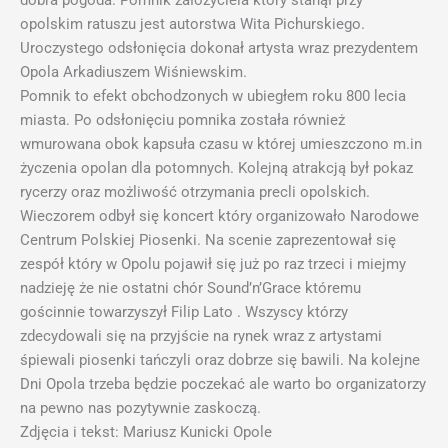
dobra pogoda. Pomnik założyciela który stanął przy
opolskim ratuszu jest autorstwa Wita Pichurskiego.
Uroczystego odsłonięcia dokonał artysta wraz prezydentem
Opola Arkadiuszem Wiśniewskim.
Pomnik to efekt obchodzonych w ubiegłem roku 800 lecia
miasta. Po odsłonięciu pomnika została również
wmurowana obok kapsuła czasu w której umieszczono m.in
życzenia opolan dla potomnych. Kolejną atrakcją był pokaz
rycerzy oraz możliwość otrzymania precli opolskich.
Wieczorem odbył się koncert który organizowało Narodowe
Centrum Polskiej Piosenki. Na scenie zaprezentował się
zespół który w Opolu pojawił się już po raz trzeci i miejmy
nadzieję że nie ostatni chór Sound’n’Grace któremu
gościnnie towarzyszył Filip Lato . Wszyscy którzy
zdecydowali się na przyjście na rynek wraz z artystami
śpiewali piosenki tańczyli oraz dobrze się bawili. Na kolejne
Dni Opola trzeba będzie poczekać ale warto bo organizatorzy
na pewno nas pozytywnie zaskoczą.
Zdjęcia i tekst: Mariusz Kunicki Opole