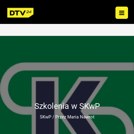
Przejdź
do
treści
Szkolenia w SKwP
SKwP
/ Przez
Maria Nawrot