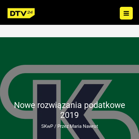
Przejdź
do
treści
Nowe rozwiązania podatkowe
2019
SKwP
/ Przez
Maria Nawrot