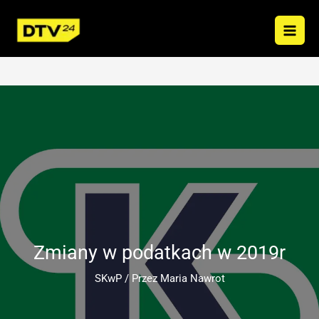
Przejdź
do
treści
Zmiany w podatkach w 2019r
SKwP
/ Przez
Maria Nawrot