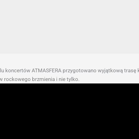
lu koncertów ATMASFERA przygotowano wyjątkową trasę 
w rockowego brzmienia i nie tylko.