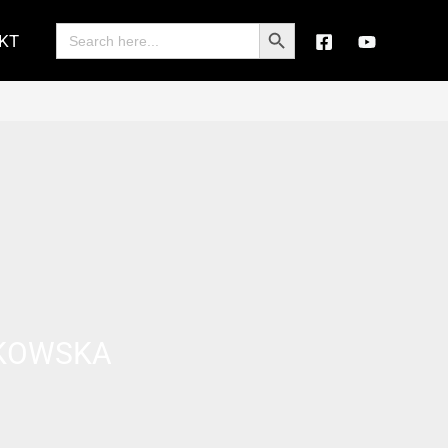
Search Button
Search
KT
for:
KOWSKA