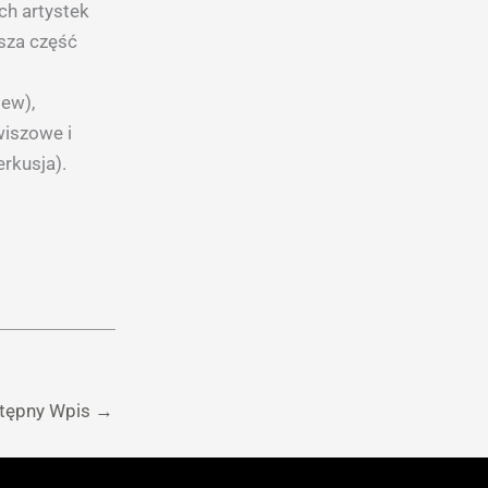
ch artystek
lsza część
iew),
wiszowe i
rkusja).
tępny Wpis
→