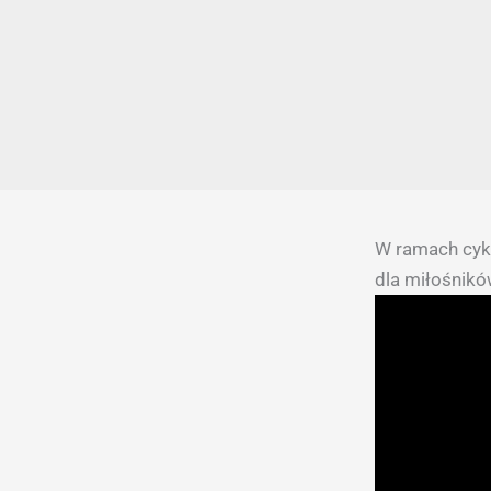
W ramach cyk
dla miłośnikó