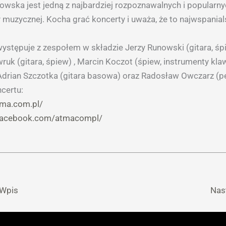
owska jest jedną z najbardziej rozpoznawalnych i popularny
y muzycznej. Kocha grać koncerty i uważa, że to najwspania
ystępuje z zespołem w składzie Jerzy Runowski (gitara, śp
ruk (gitara, śpiew) , Marcin Koczot (śpiew, instrumenty kla
 Adrian Szczotka (gitara basowa) oraz Radosław Owczarz (pe
certu:
tma.com.pl/
.facebook.com/atmacompl/
 Wpis
Nas