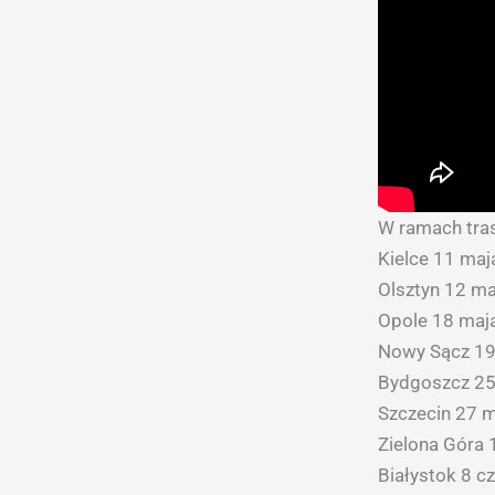
W ramach tras
Kielce 11 ma
Olsztyn 12 m
Opole 18 maj
Nowy Sącz 19
Bydgoszcz 25
Szczecin 27 
Zielona Góra
Białystok 8 