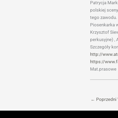
Patrycja Mark
polskiej scen
tego zawodu.
Piosenkarka w
Krzysztof Siew
perkusyjne) ,
Szczegóły kon
http://www.a
https://www
Mat.prasowe
←
Poprzedni