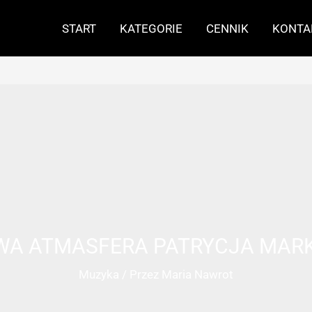
START
KATEGORIE
CENNIK
KONTA
WA ATMASFERA PATRYCJA MAR
Muzyka
/ Przez
Maria Nawrot