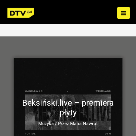
Przejdź
do
treści
Beksiński.live – premiera
płyty
Muzyka
/ Przez
Maria Nawrot