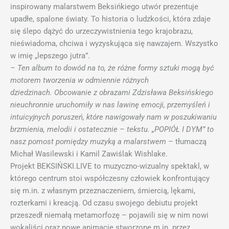
inspirowany malarstwem Beksińkiego utwór prezentuje
upadłe, spalone światy. To historia o ludzkości, która zdaje
się ślepo dążyć do urzeczywistnienia tego krajobrazu,
nieświadoma, chciwa i wyzyskująca się nawzajem. Wszystko
w imię „lepszego jutra”.
–
Ten album to dowód na to, że różne formy sztuki mogą być
motorem tworzenia w odmiennie różnych
dziedzinach. Obcowanie z obrazami Zdzisława Beksińskiego
nieuchronnie uruchomiły w nas lawinę emocji, przemyśleń i
intuicyjnych poruszeń, które nawigowały nam w poszukiwaniu
brzmienia, melodii i ostatecznie – tekstu. „POPIÓŁ I DYM” to
nasz pomost pomiędzy muzyką a malarstwem
– tłumaczą
Michał Wasilewski i Kamil Zawiślak Wishlake.
Projekt BEKSIŃSKI.LIVE to muzyczno-wizualny spektakl, w
którego centrum stoi współczesny człowiek konfrontujący
się m.in. z własnym przeznaczeniem, śmiercią, lękami,
rozterkami i kreacją. Od czasu swojego debiutu projekt
przeszedł niemałą metamorfozę – pojawili się w nim nowi
wokaliści oraz nowe animacje stworzone m.in. przez