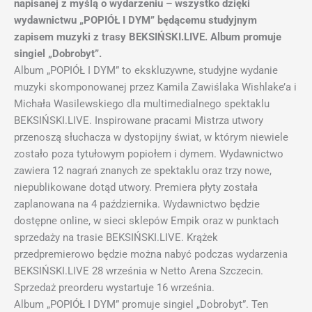
napisanej z myślą o wydarzeniu – wszystko dzięki
wydawnictwu „POPIÓŁ I DYM” będącemu studyjnym
zapisem muzyki z trasy BEKSIŃSKI.LIVE. Album promuje
singiel „Dobrobyt”.
Album „POPIÓŁ I DYM” to ekskluzywne, studyjne wydanie
muzyki skomponowanej przez Kamila Zawiślaka Wishlake’a i
Michała Wasilewskiego dla multimedialnego spektaklu
BEKSIŃSKI.LIVE. Inspirowane pracami Mistrza utwory
przenoszą słuchacza w dystopijny świat, w którym niewiele
zostało poza tytułowym popiołem i dymem. Wydawnictwo
zawiera 12 nagrań znanych ze spektaklu oraz trzy nowe,
niepublikowane dotąd utwory. Premiera płyty została
zaplanowana na 4 października. Wydawnictwo będzie
dostępne online, w sieci sklepów Empik oraz w punktach
sprzedaży na trasie BEKSIŃSKI.LIVE. Krążek
przedpremierowo będzie można nabyć podczas wydarzenia
BEKSIŃSKI.LIVE 28 września w Netto Arena Szczecin.
Sprzedaż preorderu wystartuje 16 września.
Album „POPIÓŁ I DYM” promuje singiel „Dobrobyt”. Ten