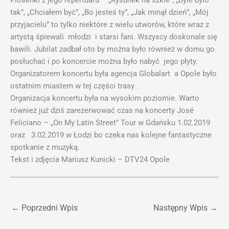
Piosenki z jego repertuaru – „Rysunek na szkle”, „Byle było
tak”, „Chciałem być”, „Bo jesteś ty”, „Jak minął dzień”, „Mój
przyjacielu” to tylko niektóre z wielu utworów, które wraz z
artystą śpiewali młodzi i starsi fani. Wszyscy doskonale się
bawili. Jubilat zadbał oto by można było również w domu go
posłuchać i po koncercie można było nabyć jego płyty.
Organizatorem koncertu była agencja Globalart a Opole było
ostatnim miastem w tej części trasy .
Organizacja koncertu była na wysokim poziomie. Warto
również już dziś zarezerwować czas na koncerty José
Feliciano – „On My Latin Street” Tour w Gdańsku 1.02.2019
oraz 3.02.2019 w Łodzi bo czeka nas kolejne fantastyczne
spotkanie z muzyką.
Tekst i zdjęcia Mariusz Kunicki – DTV24 Opole
←
Poprzedni Wpis
Następny Wpis
→