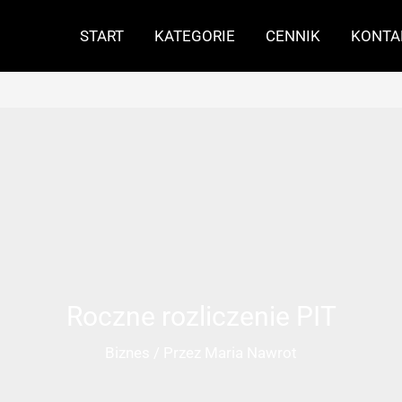
START
KATEGORIE
CENNIK
KONTA
Roczne rozliczenie PIT
Biznes
/ Przez
Maria Nawrot