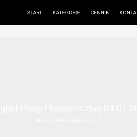
START
KATEGORIE
CENNIK
KONTA
gląd Prasy Ekonomicznej 04.07.2
Biznes
/ Przez
Maria Nawrot