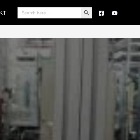
Search Button
Search
KT
for: