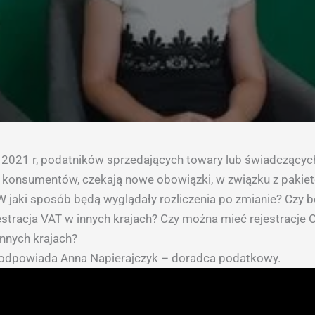
a 2021 r, podatników sprzedających towary lub świadczących
h konsumentów, czekają nowe obowiązki, w związku z paki
 W jaki sposób będą wyglądały rozliczenia po zmianie? Czy b
estracja VAT w innych krajach? Czy można mieć rejestracje 
innych krajach?
 odpowiada Anna Napierajczyk – doradca podatkowy.