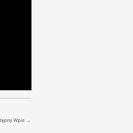
tępny Wpis
→