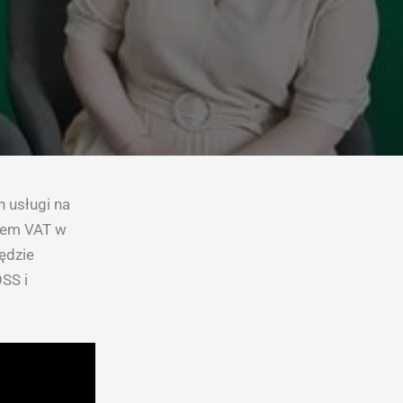
 usługi na
etem VAT w
ędzie
OSS i