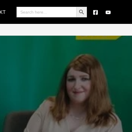
Search Button
Search
KT
for: