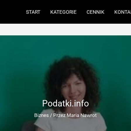
START
KATEGORIE
CENNIK
KONTA
Podatki.info
Biznes
/ Przez
Maria Nawrot