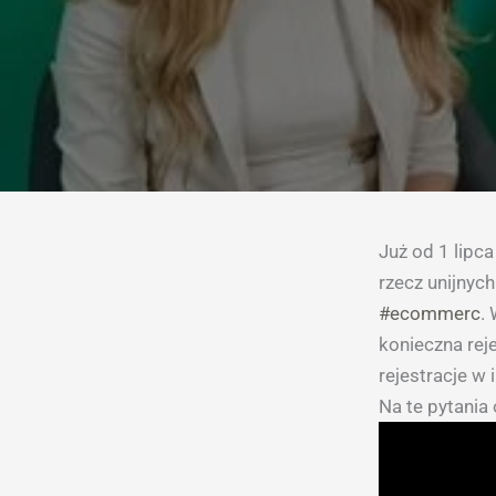
Już od 1 lipc
rzecz unijnyc
#ecommerc
.
konieczna rej
rejestracje w 
Na te pytania