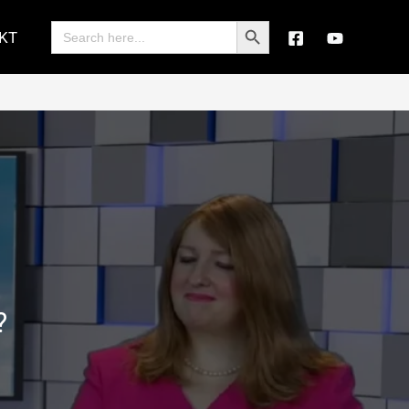
Search Button
Search
KT
for:
?