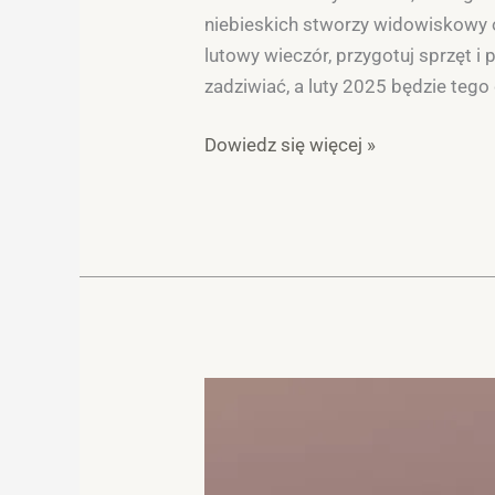
niebieskich stworzy widowiskowy o
lutowy wieczór, przygotuj sprzęt i
zadziwiać, a luty 2025 będzie teg
Dowiedz się więcej »
SuperKsiężyc
wrzesień
2024:
Jak