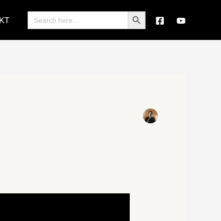
Search Button
Search
KT
for: