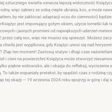
niej sztucznego światła oznacza lepszą widoczność Księżyca
dny, więc zabierz ze sobą ciepłe ubrania, koc, a może naw
atłem, by nie zakłócać adaptacji oczu do ciemności) będzie 
Księżyc jest imponujący gołym okiem, użycie lornetki lub 
ycowych i jasnych promieni od największych uderzeń meteo
przez całą noc, więc nie musisz się spieszyć. Możesz zac
a chwila jest wyjątkowa, gdy Księżyc unosi się nad horyzon
? Złap ten moment! Zastosuj statyw i długi czas naświetlan
teł i cieni na powierzchni Księżyca może stworzyć niesamo
lko piękne widowisko, ale i okazja do refleksji, wyciszenia
. To także wspaniały pretekst, by spędzić czas z rodziną czy
tej okazji — 19 września 2024 roku spojrzyj w górę i daj 