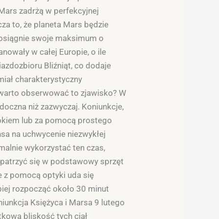
 Mars zadrżą w perfekcyjnej
za to, że planeta Mars będzie
o osiągnie swoje maksimum o
owały w całej Europie, o ile
azdozbioru Bliźniąt, co dodaje
miał charakterystyczny
o warto obserwować to zjawisko? W
widoczna niż zazwyczaj. Koniunkcje,
 okiem lub za pomocą prostego
nsa na uchwycenie niezwykłej
malnie wykorzystać ten czas,
aopatrzyć się w podstawowy sprzęt
e z pomocą optyki uda się
piej rozpocząć około 30 minut
unkcja Księżyca i Marsa 9 lutego
kowa bliskość tych ciał