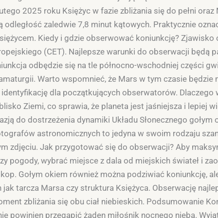
utego 2025 roku Księżyc w fazie zbliżania się do pełni oraz
ą odległość zaledwie 7,8 minut kątowych. Praktycznie oznac
 Księżycem. Kiedy i gdzie obserwować koniunkcję? Zjawisk
pejskiego (CET). Najlepsze warunki do obserwacji będą pan
unkcja odbędzie się na tle północno-wschodniej części gwi
amaturgii. Warto wspomnieć, że Mars w tym czasie będzie 
o identyfikację dla początkujących obserwatorów. Dlaczeg
lisko Ziemi, co sprawia, że planeta jest jaśniejsza i lepiej 
 okazją do dostrzeżenia dynamiki Układu Słonecznego gołym
a fotografów astronomicznych to jedyna w swoim rodzaju sza
nym zdjęciu. Jak przygotować się do obserwacji? Aby maksy
y pogody, wybrać miejsce z dala od miejskich świateł i z
leskop. Gołym okiem również można podziwiać koniunkcję, al
 jak tarcza Marsa czy struktura Księżyca. Obserwację najle
ent zbliżania się obu ciał niebieskich. Podsumowanie Koni
nie powinien przegapić żaden miłośnik nocnego nieba. Wyjąt