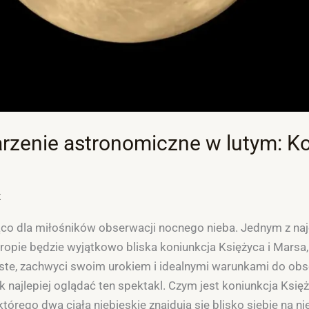
rzenie astronomiczne w lutym: Ko
z
ąco dla miłośników obserwacji nocnego nieba. Jednym z n
pie będzie wyjątkowo bliska koniunkcja Księżyca i Marsa, 
ste, zachwyci swoim urokiem i idealnymi warunkami do obs
ak najlepiej oglądać ten spektakl. Czym jest koniunkcja Księ
órego dwa ciała niebieskie znajdują się blisko siebie na ni