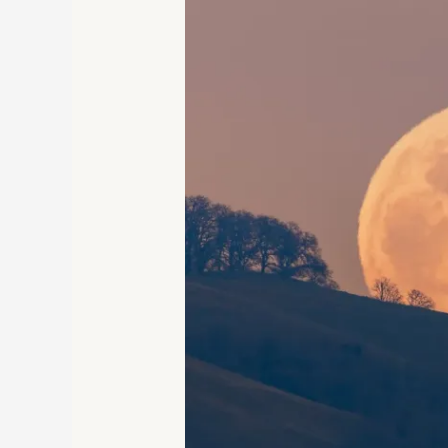
Obserwować
To
Niezwykłe
Zjawisko
19
września