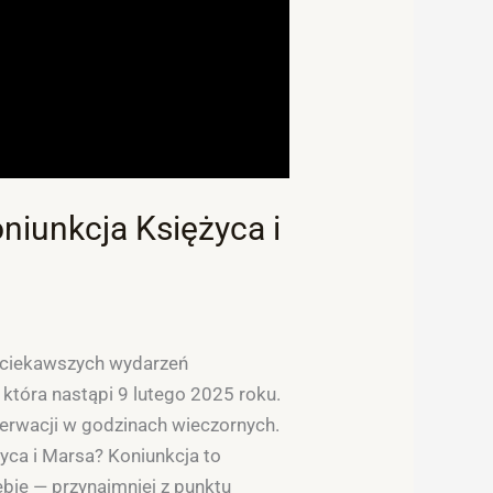
niunkcja Księżyca i
ajciekawszych wydarzeń
która nastąpi 9 lutego 2025 roku.
erwacji w godzinach wieczornych.
życa i Marsa? Koniunkcja to
ebie — przynajmniej z punktu