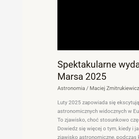
Spektakularne wyda
Marsa 2025
Astronomia
/
Maciej Zmitrukiewic
Luty 2025 zapowiada się ekscytuj
astronomicznych widocznych w Euro
To zjawisko, choć stosunkowo czę
Dowiedz się więcej o tym, kiedy i j
zjawisko astronomiczne, podczas kt