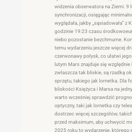
widzenia obserwatora na Ziemi. 9 l
synchronizacji, osiągając minimaln
wyglądała, jakby „sąsiadowała” z
godzinie 19:23 czasu środkowoeuro
niebo pozostanie bezchmurne. Koni
temu wydarzeniu jeszcze więcej dr
czerwonawy połysk, co ułatwi jeg
lutym Mars znajduje się względnie b
zwłaszcza tak bliskie, są rzadką
sprzętu, takiego jak lornetka. Dl
bliskości Księżyca i Marsa na jed
warto wcześniej sprawdzić prognoz
optyczny, taki jak lornetka czy te
dostrzec więcej szczegółów, takich
przed maksimum, aby uchwycić mom
2025 roku to wydarzenie, którego 