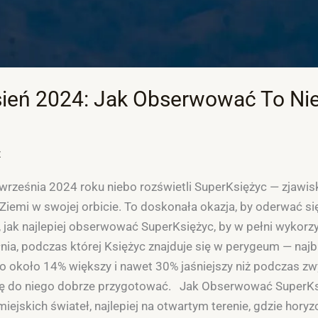
ień 2024: Jak Obserwować To Ni
z
września 2024 roku niebo rozświetli SuperKsiężyc — zjawisko
 Ziemi w swojej orbicie. To doskonała okazja, by oderwać si
ę, jak najlepiej obserwować SuperKsiężyc, by w pełni wyko
nia, podczas której Księżyc znajduje się w perygeum — najb
o około 14% większy i nawet 30% jaśniejszy niż podczas zwy
 się do niego dobrze przygotować. Jak Obserwować SuperK
iejskich świateł, najlepiej na otwartym terenie, gdzie horyz