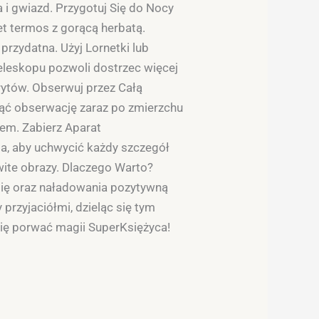
 i gwiazd. Przygotuj Się do Nocy
et termos z gorącą herbatą.
przydatna. Użyj Lornetki lub
teleskopu pozwoli dostrzec więcej
rytów. Obserwuj przez Całą
ząć obserwację zaraz po zmierzchu
tem. Zabierz Aparat
ia, aby uchwycić każdy szczegół
wite obrazy. Dlaczego Warto?
 się oraz naładowania pozytywną
 przyjaciółmi, dzieląc się tym
się porwać magii SuperKsiężyca!