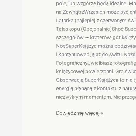
pole, lub wzgórze będą idealne. M
na ZewnątrzWrzesień może być chło
Latarka (najlepiej z czerwonym świ
Teleskopu (Opcjonalnie)Choć Super
szczegółów — kraterów, gór księż
NocSuperKsiężyc można podziwiać 
i kontynuować ją aż do świtu. Każd
FotograficznyUwielbiasz fotografię
księżycowej powierzchni. Gra świa
Obserwacja SuperKsiężyca to nie ty
energią płynącą z kontaktu z naturą
niezwykłym momentem. Nie przegap 
Dowiedz się więcej »