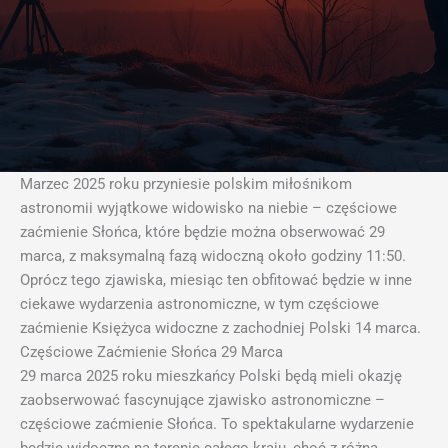
Marzec 2025 roku przyniesie polskim miłośnikom
astronomii wyjątkowe widowisko na niebie – częściowe
zaćmienie Słońca, które będzie można obserwować 29
marca, z maksymalną fazą widoczną około godziny 11:50.
Oprócz tego zjawiska, miesiąc ten obfitować będzie w inne
ciekawe wydarzenia astronomiczne, w tym częściowe
zaćmienie Księżyca widoczne z zachodniej Polski 14 marca.
Częściowe Zaćmienie Słońca 29 Marca
29 marca 2025 roku mieszkańcy Polski będą mieli okazję
zaobserwować fascynujące zjawisko astronomiczne –
częściowe zaćmienie Słońca. To spektakularne wydarzenie